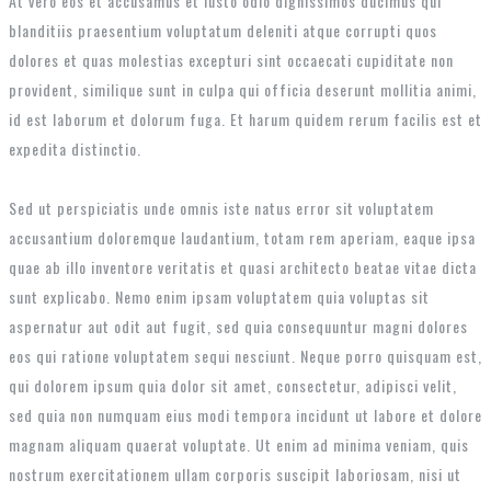
At vero eos et accusamus et iusto odio dignissimos ducimus qui
blanditiis praesentium voluptatum deleniti atque corrupti quos
dolores et quas molestias excepturi sint occaecati cupiditate non
provident, similique sunt in culpa qui officia deserunt mollitia animi,
id est laborum et dolorum fuga. Et harum quidem rerum facilis est et
expedita distinctio.
Sed ut perspiciatis unde omnis iste natus error sit voluptatem
accusantium doloremque laudantium, totam rem aperiam, eaque ipsa
quae ab illo inventore veritatis et quasi architecto beatae vitae dicta
sunt explicabo. Nemo enim ipsam voluptatem quia voluptas sit
aspernatur aut odit aut fugit, sed quia consequuntur magni dolores
eos qui ratione voluptatem sequi nesciunt. Neque porro quisquam est,
qui dolorem ipsum quia dolor sit amet, consectetur, adipisci velit,
sed quia non numquam eius modi tempora incidunt ut labore et dolore
magnam aliquam quaerat voluptate. Ut enim ad minima veniam, quis
nostrum exercitationem ullam corporis suscipit laboriosam, nisi ut