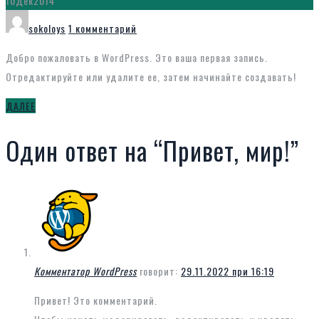
10
Дек
2014
Автор
к
sokoloys
1 комментарий
записи
Добро пожаловать в WordPress. Это ваша первая запись.
Привет,
Отредактируйте или удалите ее, затем начинайте создавать!
мир!
ДАЛЕЕ
Один ответ на “Привет, мир!”
Комментатор WordPress
говорит:
29.11.2022 при 16:19
Привет! Это комментарий.