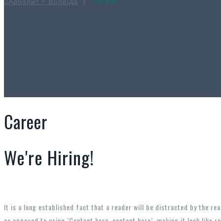
Арболит - Вологда
/
Career
Career
We're Hiring!
It is a long established fact that a reader will be distracted by the re
as opposed to using ‘Content here, content here’, making it look like