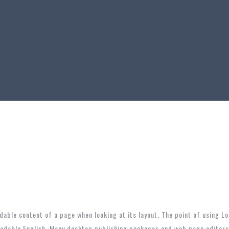
adable content of a page when looking at its layout. The point of using L
 readable English. Many desktop publishing packages and web page editor