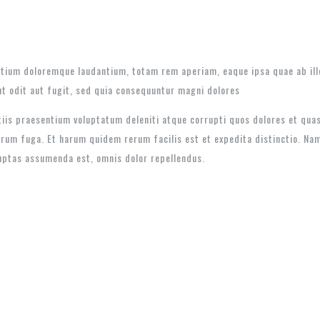
tium doloremque laudantium, totam rem aperiam, eaque ipsa quae ab illo 
t odit aut fugit, sed quia consequuntur magni dolores
iis praesentium voluptatum deleniti atque corrupti quos dolores et quas
lorum fuga. Et harum quidem rerum facilis est et expedita distinctio. Na
uptas assumenda est, omnis dolor repellendus.