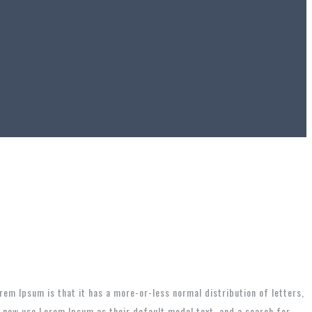
orem Ipsum is that it has a more-or-less normal distribution of letters,
s now use Lorem Ipsum as their default model text, and a search for