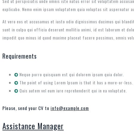
Sed ut perspiciatis unde omnis iste natus error sit voluptatem accusan
explicabo. Nemo enim ipsam voluptatem quia voluptas sit aspernatur au
At vero eos et accusamus et iusto odio dignissimos ducimus qui blandit
sunt in culpa qui officia deserunt mollitia animi, id est laborum et do
impedit quo minus id quod maxime placeat facere possimus, omnis vol
Requirements
Neque porro quisquam est qui dolorem ipsum quia dolor.
The point of using Lorem Ipsum is that it has a more-or-less.
Quis autem vel eum iure reprehenderit qui in ea voluptate.
Please, send your CV to
info@example.com
Assistance Manager