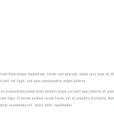
tium doloremque laudantium, totam rem aperiam, eaque ipsa quae ab illo 
t odit aut fugit, sed quia consequuntur magni dolores
iis praesentium voluptatum deleniti atque corrupti quos dolores et quas
lorum fuga. Et harum quidem rerum facilis est et expedita distinctio. Na
uptas assumenda est, omnis dolor repellendus.