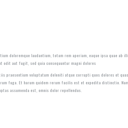
tium doloremque laudantium, totam rem aperiam, eaque ipsa quae ab illo 
t odit aut fugit, sed quia consequuntur magni dolores
iis praesentium voluptatum deleniti atque corrupti quos dolores et quas
lorum fuga. Et harum quidem rerum facilis est et expedita distinctio. Na
uptas assumenda est, omnis dolor repellendus.