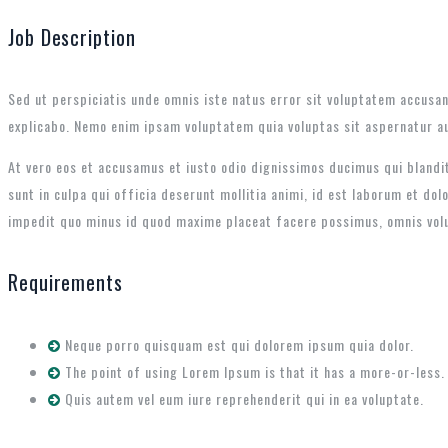
Job Description
Sed ut perspiciatis unde omnis iste natus error sit voluptatem accusan
explicabo. Nemo enim ipsam voluptatem quia voluptas sit aspernatur au
At vero eos et accusamus et iusto odio dignissimos ducimus qui blandit
sunt in culpa qui officia deserunt mollitia animi, id est laborum et do
impedit quo minus id quod maxime placeat facere possimus, omnis vol
Requirements
Neque porro quisquam est qui dolorem ipsum quia dolor.
The point of using Lorem Ipsum is that it has a more-or-less.
Quis autem vel eum iure reprehenderit qui in ea voluptate.