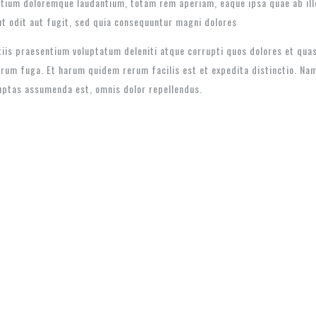
tium doloremque laudantium, totam rem aperiam, eaque ipsa quae ab illo 
t odit aut fugit, sed quia consequuntur magni dolores
iis praesentium voluptatum deleniti atque corrupti quos dolores et quas
lorum fuga. Et harum quidem rerum facilis est et expedita distinctio. Na
uptas assumenda est, omnis dolor repellendus.